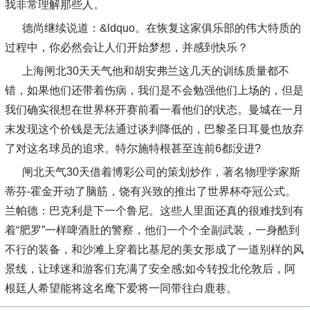
我非常理解那些人。
德尚继续说道：&ldquo。在恢复这家俱乐部的伟大特质的
过程中，你必然会让人们开始梦想，并感到快乐？
上海闸北30天天气他和胡安弗兰这几天的训练质量都不
错，如果他们还带着伤病，我们是不会勉强他们上场的，但是
我们确实很想在世界杯开赛前看一看他们的状态。曼城在一月
末发现这个价钱是无法通过谈判降低的，巴黎圣日耳曼也放弃
了对这名球员的追求。特尔施特根甚至连前6都没进?
闸北天气30天借着博彩公司的策划炒作，著名物理学家斯
蒂芬-霍金开动了脑筋，饶有兴致的推出了世界杯夺冠公式。
兰帕德：巴克利是下一个鲁尼。这些人里面还真的很难找到有
着“肥罗”一样啤酒肚的警察，他们一个个全副武装，一身酷到
不行的装备，和沙滩上穿着比基尼的美女形成了一道别样的风
景线，让球迷和游客们充满了安全感;如今转投北伦敦后，阿
根廷人希望能将这名麾下爱将一同带往白鹿巷。