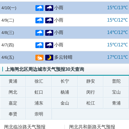
小雨
15℃/13℃
4/10
(一)
小雨
15℃/12℃
4/9
(二)
小雨
14℃/12℃
4/8
(三)
小雨
15℃/12℃
4/7
(四)
多云转晴
17℃/11℃
4/6
(五)
上海闸北区周边城市天气预报30天查询
黄浦
徐汇
长宁
静安
普陀
闸北
虹口
杨浦
闵行
宝山
嘉定
浦东
金山
松江
青浦
奉贤
崇明
闸北临汾路天气预报
闸北共和新路天气预报