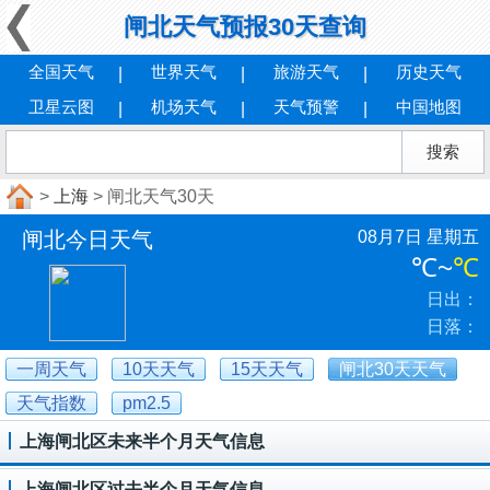
闸北天气预报30天查询
全国天气
世界天气
旅游天气
历史天气
卫星云图
机场天气
天气预警
中国地图
>
上海
> 闸北天气30天
闸北今日天气
08月7日 星期五
℃
~
℃
日出：
日落：
一周天气
10天天气
15天天气
闸北30天天气
天气指数
pm2.5
上海闸北区未来半个月天气信息
上海闸北区过去半个月天气信息