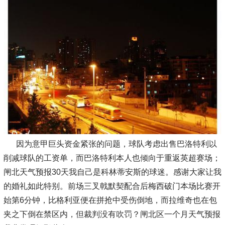
因为意甲巨头资金紧张的问题，球队考虑出售巴洛特利以
削减球队的工资单，而巴洛特利本人也倾向于重返英超赛场；
闸北天气预报30天我自己是科林蒂安斯的球迷。感谢大家让我
的婚礼如此特别。前场三叉戟默契配合后梅西破门本场比赛开
始第6分钟，比格利亚便在拼抢中受伤倒地，而拉维奇也在包
夹之下倒在禁区内，但裁判没有吹罚？闸北区一个月天气预报