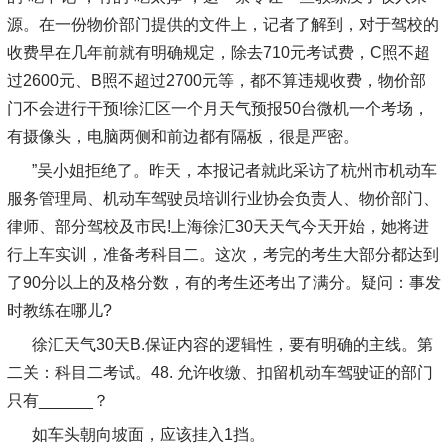
源。在一份物价部门提供的文件上，记者了解到，对于驾校的
收费早在几年前就有明确规定，除去710元考试费，C照不超
过2600元、B照不超过2700元等，都不算违规收费，物价部
门不会进行干预!徐汇区一个月天气预报50台微机一个考场，
有摄像头，电脑两侧和前边都有隔板，很是严密。
”吴小姐拒绝了。昨天，本报记者就此采访了杭州市机动车
服务管理局、机动车驾驶员培训行业协会负责人、物价部门、
律师、部分驾校及市民!上海徐汇30天天气今天开始，她将进
行上车实训，准备考科目二。这次，考完的考生大部分都达到
了90分以上的及格分数，有的考生还考出了满分。疑问：事发
时教练在哪儿?
徐汇天气30天B.保证内容的逻辑性，要有明确的主线。第
二关：科目二考试。48. 允许收缴、扣留机动车驾驶证的部门
只有______？
如车头朝向坡面，应该挂入1挡。