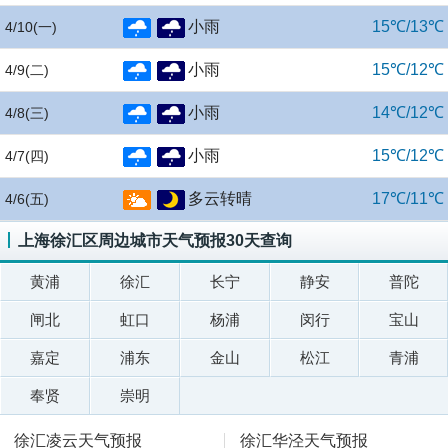
小雨
15℃/13℃
4/10
(一)
小雨
15℃/12℃
4/9
(二)
小雨
14℃/12℃
4/8
(三)
小雨
15℃/12℃
4/7
(四)
多云转晴
17℃/11℃
4/6
(五)
上海徐汇区周边城市天气预报30天查询
黄浦
徐汇
长宁
静安
普陀
闸北
虹口
杨浦
闵行
宝山
嘉定
浦东
金山
松江
青浦
奉贤
崇明
徐汇凌云天气预报
徐汇华泾天气预报