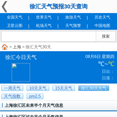
徐汇天气预报30天查询
全国天气
世界天气
旅游天气
历史天气
卫星云图
机场天气
天气预警
中国地图
>
上海
> 徐汇天气30天
徐汇今日天气
08月6日 星期四
℃
~
℃
日出：
日落：
一周天气
10天天气
15天天气
徐汇30天天气
天气指数
pm2.5
上海徐汇区未来半个月天气信息
上海徐汇区过去半个月天气信息