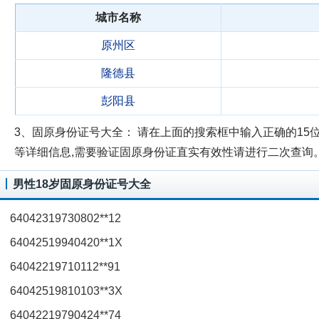
城市名称
原州区
隆德县
彭阳县
3、固原身份证号大全：
请在上面的搜索框中输入正确的15位
等详细信息,需要验证固原身份证直实有效性请进行二次查询
男性18岁固原身份证号大全
64042319730802**12
64042519940420**1X
64042219710112**91
64042519810103**3X
64042219790424**74