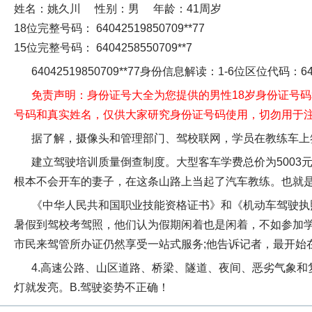
姓名：
姚久川
性别：
男
年龄：
41周岁
18位完整号码：
64042519850709**77
15位完整号码：
6404258550709**7
64042519850709**77身份信息解读：
1-6位区位代码：64
免责声明：
身份证号大全为您提供的男性18岁身份证号
号码和真实姓名，仅供大家研究身份证号码使用，切勿用于
据了解，摄像头和管理部门、驾校联网，学员在教练车上
建立驾驶培训质量倒查制度。
大型客车学费总价为500
根本不会开车的妻子，在这条山路上当起了汽车教练。也就
《中华人民共和国职业技能资格证书》和《机动车驾驶执
暑假到驾校考驾照，他们认为假期闲着也是闲着，不如参加学
市民来驾管所办证仍然享受一站式服务;他告诉记者，最开始
4.高速公路、山区道路、桥梁、隧道、夜间、恶劣气象
灯就发亮。B.驾驶姿势不正确！