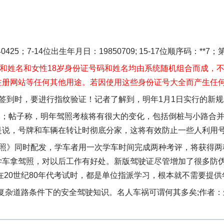
0425；7-14位出生年月日：19850709; 15-17位顺序码：**7
码和姓名和女性18岁身份证号码和姓名均由系统随机组合而成，
注册网站等任何其他用途。若因使用这些身份证号大全而产生任
签到时，要进行指纹验证！记者了解到，明年1月1日实行的新
3元；帖子称，明年驾照考核将有很大的变化，包括倒桩与小路合
是说，号牌和车辆在转让时彻底分家，这将有效防止一些人利用
照》同时配发，学车者用一次学车时间完成两种考评，将获得两
车拿驾照，对以后工作有好处。新版驾驶证尽管增加了很多防伪
在20世纪80年代考试时，都是单位指派学习，根本就不需要提供
和复杂道路条件下的安全驾驶知识。名人车祸可谓何其多矣;作者