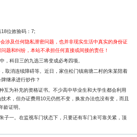
；第18位效验码：7;
不会涉及任何隐私泄密问题，也并非现实生活中真实的身份证
何问题和纠纷，本站不承担任何直接或间接的责任！
规中，科目三的九选三将变成必考四项。
并，取消连续障碍等。近日，家住松门镇南塘二村的朱某陪着
号牌继承进行炒作？
种互为补充的资格证书。不少高中毕业生和大学生都会利用
技术，但办证费用10元仍然不变，换发办法也没有变，而且
年龄证明。
：朱子一。在监视车门状态下，只要还有车门未可靠关紧，顶