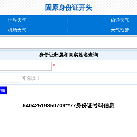
固原身份证开头
世界天气
旅游天气
机场天气
天气预警
身份证归属和真实姓名查询
*
可选填！
64042519850709**77身份证号码信息