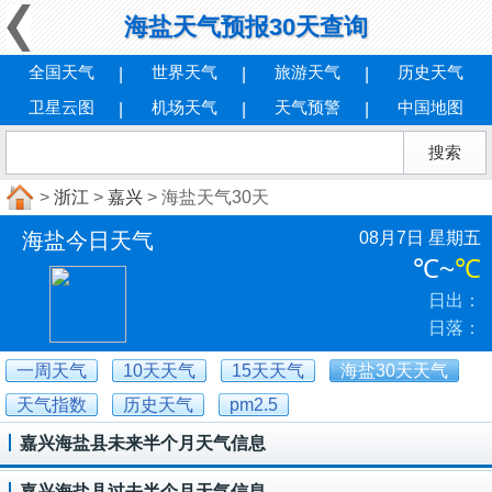
海盐天气预报30天查询
全国天气
世界天气
旅游天气
历史天气
卫星云图
机场天气
天气预警
中国地图
>
浙江
>
嘉兴
> 海盐天气30天
海盐今日天气
08月7日 星期五
℃
~
℃
日出：
日落：
一周天气
10天天气
15天天气
海盐30天天气
天气指数
历史天气
pm2.5
嘉兴海盐县未来半个月天气信息
嘉兴海盐县过去半个月天气信息