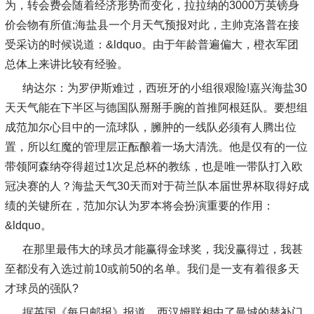
为，转会费会随着经济形势而变化，拉拉纳的3000万英镑身
价会物有所值;海盐县一个月天气预报对此，主帅克洛普在接
受采访的时候说道：&ldquo。由于年龄普遍偏大，橙衣军团
总体上来讲比较有经验。
纳达尔：为罗伊斯难过，西班牙的小组很艰险!嘉兴海盐30
天天气能在下半区与德国队掰掰手腕的首推阿根廷队。要想组
成范加尔心目中的一流球队，臃肿的一线队必须有人腾出位
置，所以红魔的管理层正酝酿着一场大清洗。他是仅有的一位
带领阿森纳夺得超过1次足总杯的教练，也是唯一带队打入欧
冠决赛的人？海盐天气30天而对于荷兰队本届世界杯取得好成
绩的关键所在，范加尔认为罗本将会扮演重要的作用：
&ldquo。
在那里最伟大的球员才能赢得金球奖，我没赢得过，我甚
至都没有入选过前10或前50的名单。我们是一支有着很多天
才球员的强队?
据英国《每日邮报》报道，西汉姆联相中了曼城的替补门