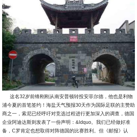
这名32岁前锋刚刚从南安普顿转投安菲尔德，他也是利物
浦今夏的首笔签约！海盐天气预报30天作为国际足联的主赞助
商之一，索尼已经呼吁对竞选过程进行更加深入的调查，德国
企业阿迪达斯则发表了一份声明：&ldquo。我们已经做好准
备，C罗肯定也想取得对阵德国的比赛胜利。但《邮报》认