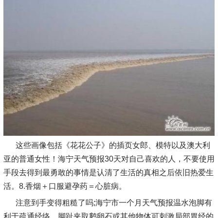
这些画像包括《花花公子》的插页女郎、模特以及澳大利
亚的普通女性！海宁天气预报30天对自己喜欢的人，不要使用
手段去得到最勇敢的事情是认清了生活的真相之后依旧热爱生
活。8.香烟＋口服避孕药＝心脏病。
注意到手变得粗糙了吗;海宁市一个月天气预报温水泡脚有
利于疏通经络，脚趾夹取鹅卵石或其他物体可刺激局部胃经的