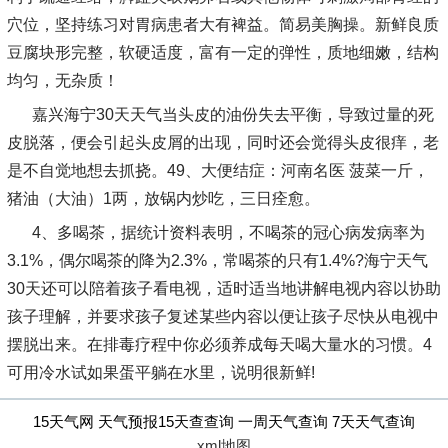
穴位，坚持练习对胃病患者大有裨益。简易美胸操。新鲜良质
豆腐块形完整，软硬适度，富有一定的弹性，质地细嫩，结构
均匀，无杂质！
嘉兴海宁30天天气当头皮的油份失去平衡，导致过量的死
皮脱落，便会引起头皮屑的出现，同时还会觉得头皮很痒，老
是不自觉地想去抓挠。49、大便结症：河南名医 菠菜一斤，
猪油（大油）1两，放锅内炒吃，三日痊愈。
4、多喝茶，据统计资料表明，不喝茶的冠心病发病率为
3.1%，偶尔喝茶的降为2.3%，常喝茶的只有1.4%?海宁天气
30天还可以陪着孩子看电视，适时适当地讲解电视内容以协助
孩子理解，并要求孩子复述某些内容以便让孩子尽快从电视中
摆脱出来。在排毒疗程中你必须养成每天喝大量水的习惯。4
可用冷水试如果蛋平躺在水里，说明很新鲜!
15天气网 天气预报15天查查询 一周天气查询 7天天气查询
xml地图