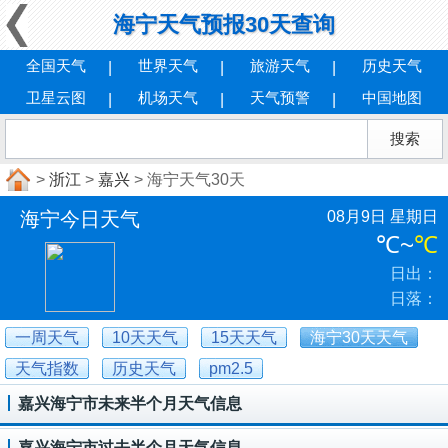
海宁天气预报30天查询
全国天气
世界天气
旅游天气
历史天气
卫星云图
机场天气
天气预警
中国地图
>
浙江
>
嘉兴
> 海宁天气30天
海宁今日天气
08月9日 星期日
℃
~
℃
日出：
日落：
一周天气
10天天气
15天天气
海宁30天天气
天气指数
历史天气
pm2.5
嘉兴海宁市未来半个月天气信息
嘉兴海宁市过去半个月天气信息