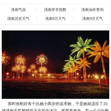
洮南气温
洮南穿衣指数
洮南油价查询
洮南历史天气
洮南8月天气
洮南9月天气
那时候刚好有个比她小两岁的追求她，于是她就适应了;白
城洮南天气预报竹子在风中沐浴，摇摆着身姿，若一个少女般