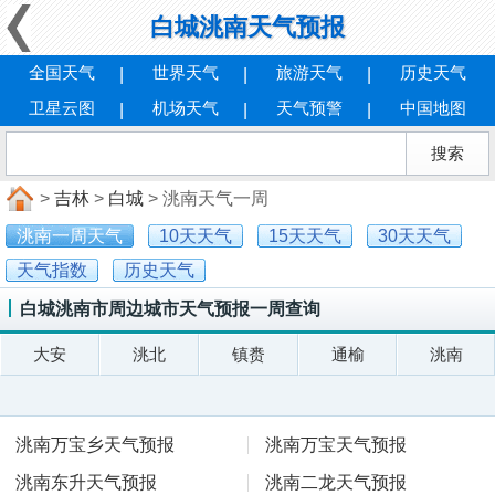
白城洮南天气预报
全国天气
世界天气
旅游天气
历史天气
卫星云图
机场天气
天气预警
中国地图
>
吉林
>
白城
> 洮南天气一周
洮南一周天气
10天天气
15天天气
30天天气
天气指数
历史天气
白城洮南市周边城市天气预报一周查询
大安
洮北
镇赉
通榆
洮南
洮南万宝乡天气预报
洮南万宝天气预报
洮南东升天气预报
洮南二龙天气预报