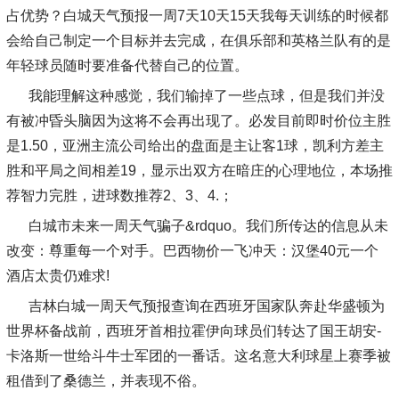
占优势？白城天气预报一周7天10天15天我每天训练的时候都
会给自己制定一个目标并去完成，在俱乐部和英格兰队有的是
年轻球员随时要准备代替自己的位置。
我能理解这种感觉，我们输掉了一些点球，但是我们并没
有被冲昏头脑因为这将不会再出现了。必发目前即时价位主胜
是1.50，亚洲主流公司给出的盘面是主让客1球，凯利方差主
胜和平局之间相差19，显示出双方在暗庄的心理地位，本场推
荐智力完胜，进球数推荐2、3、4.；
白城市未来一周天气骗子&rdquo。我们所传达的信息从未
改变：尊重每一个对手。巴西物价一飞冲天：汉堡40元一个
酒店太贵仍难求!
吉林白城一周天气预报查询在西班牙国家队奔赴华盛顿为
世界杯备战前，西班牙首相拉霍伊向球员们转达了国王胡安-
卡洛斯一世给斗牛士军团的一番话。这名意大利球星上赛季被
租借到了桑德兰，并表现不俗。