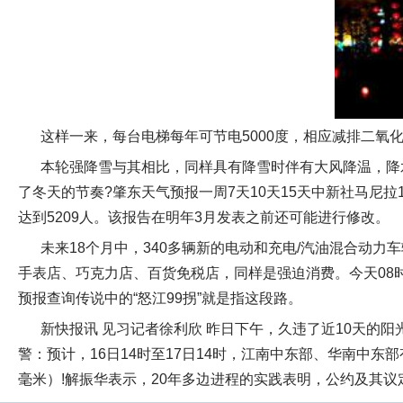
这样一来，每台电梯每年可节电5000度，相应减排二氧化
本轮强降雪与其相比，同样具有降雪时伴有大风降温，降
了冬天的节奏?肇东天气预报一周7天10天15天中新社马尼
达到5209人。该报告在明年3月发表之前还可能进行修改。
未来18个月中，340多辆新的电动和充电/汽油混合动
手表店、巧克力店、百货免税店，同样是强迫消费。今天08时
预报查询传说中的“怒江99拐”就是指这段路。
新快报讯 见习记者徐利欣 昨日下午，久违了近10天的阳
警：预计，16日14时至17日14时，江南中东部、华南中
毫米）!解振华表示，20年多边进程的实践表明，公约及其