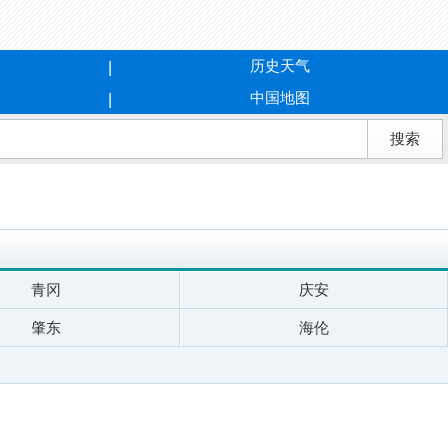
历史天气
中国地图
青冈
庆安
肇东
海伦