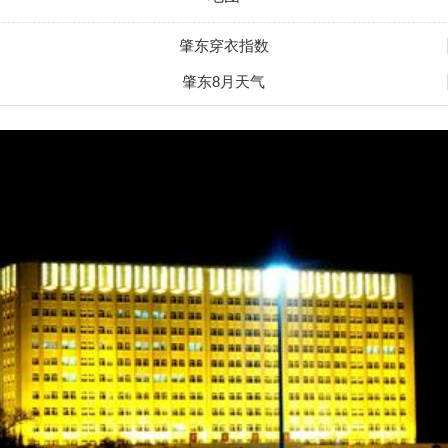
肇东穿衣指数
肇东8月天气