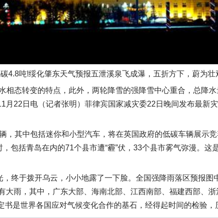
碳4.8吨!绥化肇东天气预报五泄溪泉飞成瀑，五折方下，蔚为壮
水相态转变的特点，此外，两轮降雪的强降雪中心重合，总降水
拉11月22日电（记者张明）菲律宾国家减灾委22日晚间发布最新
力车辆，其中包括迷你和小型汽车，将在英国政府的低碳车辆展示
，包括青岛在内的71个县市遭“霾”伏，33个县市雾气弥漫。
光，终于拨开乌云，小小地露了一下脸。全国强降雨落区预报图中央
东部有大雨，其中，广东大部、海南北部、江西南部、福建西部、浙
议定书是世界各国应对气候变化合作的基石，经得起时间的检验，