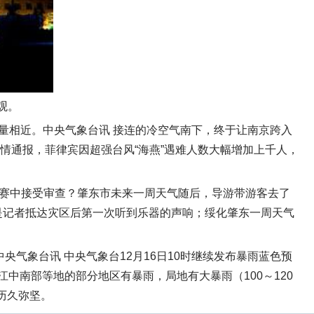
观。
量相近。中央气象台讯 接连的冷空气南下，终于让南京跨入
灾情通报，菲律宾因超强台风“海燕”遇难人数大幅增加上千人，
竞赛中接受审查？肇东市未来一周天气随后，导游带游客去了
这是记者抵达灾区后第一次听到乐器的声响；绥化肇东一周天气
气象台讯 中央气象台12月16日10时继续发布暴雨蓝色预
江中南部等地的部分地区有暴雨，局地有大暴雨（100～120
历久弥坚。