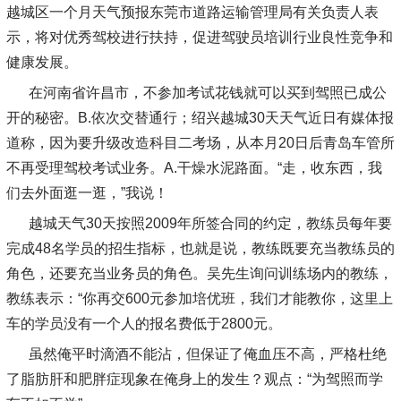
越城区一个月天气预报东莞市道路运输管理局有关负责人表
示，将对优秀驾校进行扶持，促进驾驶员培训行业良性竞争和
健康发展。
在河南省许昌市，不参加考试花钱就可以买到驾照已成公
开的秘密。B.依次交替通行；绍兴越城30天天气近日有媒体报
道称，因为要升级改造科目二考场，从本月20日后青岛车管所
不再受理驾校考试业务。A.干燥水泥路面。“走，收东西，我
们去外面逛一逛，”我说！
越城天气30天按照2009年所签合同的约定，教练员每年要
完成48名学员的招生指标，也就是说，教练既要充当教练员的
角色，还要充当业务员的角色。吴先生询问训练场内的教练，
教练表示：“你再交600元参加培优班，我们才能教你，这里上
车的学员没有一个人的报名费低于2800元。
虽然俺平时滴酒不能沾，但保证了俺血压不高，严格杜绝
了脂肪肝和肥胖症现象在俺身上的发生？观点：“为驾照而学