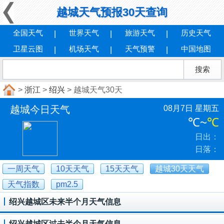
越城天气预报30天查询
全国天气
世界天气
旅游天气
历史天气
卫星云图
机场天气
天气预警
中国地图
>
浙江
>
绍兴
> 越城天气30天
越城今日天气
08月7日 星期五
℃
~
℃
日出：
日落：
一周天气
10天天气
15天天气
越城30天天气
天气指数
pm2.5
绍兴越城区未来半个月天气信息
绍兴越城区过去半个月天气信息