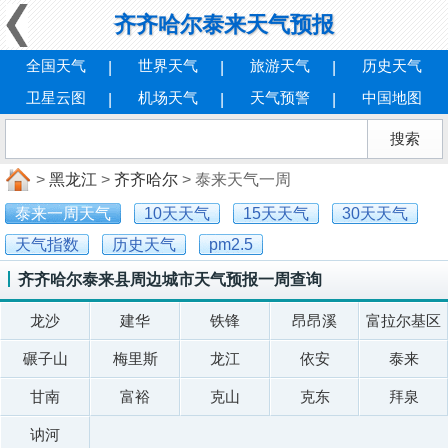
齐齐哈尔泰来天气预报
全国天气
世界天气
旅游天气
历史天气
卫星云图
机场天气
天气预警
中国地图
>
黑龙江
>
齐齐哈尔
> 泰来天气一周
泰来一周天气
10天天气
15天天气
30天天气
天气指数
历史天气
pm2.5
齐齐哈尔泰来县周边城市天气预报一周查询
龙沙
建华
铁锋
昂昂溪
富拉尔基区
碾子山
梅里斯
龙江
依安
泰来
甘南
富裕
克山
克东
拜泉
讷河