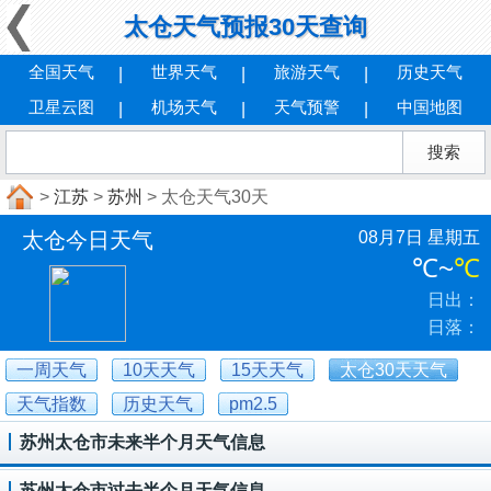
太仓天气预报30天查询
全国天气
世界天气
旅游天气
历史天气
卫星云图
机场天气
天气预警
中国地图
>
江苏
>
苏州
> 太仓天气30天
太仓今日天气
08月7日 星期五
℃
~
℃
日出：
日落：
一周天气
10天天气
15天天气
太仓30天天气
天气指数
历史天气
pm2.5
苏州太仓市未来半个月天气信息
苏州太仓市过去半个月天气信息