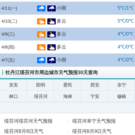
小雨
5℃/1℃
4/11
(一)
多云
5℃/0℃
4/10
(二)
多云
4℃/0℃
4/9
(三)
多云
4℃/0℃
4/8
(四)
小雨
4℃/0℃
4/7
(五)
牡丹江绥芬河市周边城市天气预报30天查询
东安
阳明
爱民
西安
东宁
林口
绥芬河
海林
宁安
穆棱
绥芬河绥芬河天气预报
绥芬河阜宁天气预报
绥芬河8月8日天气
绥芬河8月9日天气