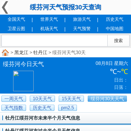
绥芬河天气预报30天查询
全国天气
世界天气
旅游天气
历史天气
卫星云图
机场天气
天气预警
中国地图
>
黑龙江
>
牡丹江
> 绥芬河天气30天
绥芬河今日天气
08月8日 星期六
℃
~
℃
日出：
日落：
一周天气
10天天气
15天天气
绥芬河30天天气
天气指数
历史天气
pm2.5
牡丹江绥芬河市未来半个月天气信息
牡丹江绥芬河市过去半个月天气信息