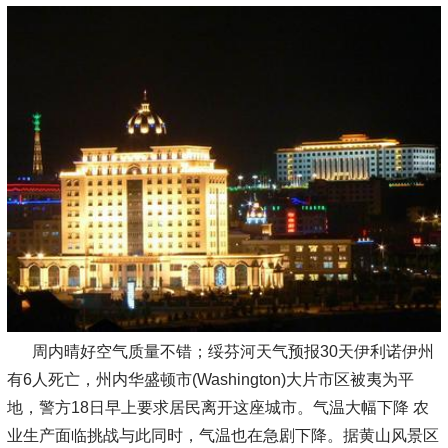
周内晴好空气质量不错；绥芬河天气预报30天伊利诺伊州
有6人死亡，州内华盛顿市(Washington)大片市区被夷为平
地，警方18日早上要求居民离开这座城市。气温大幅下降 农
业生产面临挑战与此同时，气温也在急剧下降。据黄山风景区