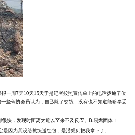
预报一周7天10天15天于是记者按照宣传单上的电话拨通了位
的一些驾协会员认为，自己除了交钱，没有也不知道能够享受
都很快，发现时距离太近以至来不及反应。B.易燃固体！
我想肯定是因为我没给教练送红包，是潜规则把我拿下了。