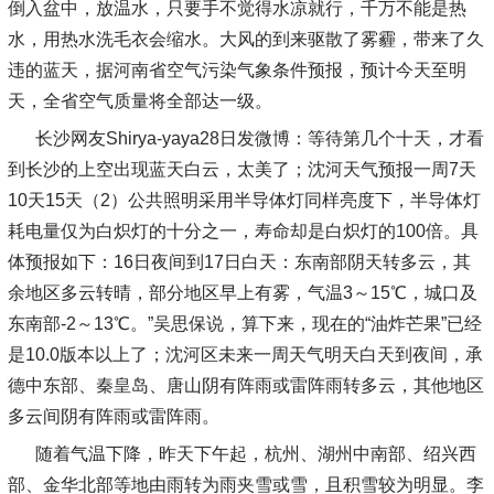
倒入盆中，放温水，只要手不觉得水凉就行，千万不能是热
水，用热水洗毛衣会缩水。大风的到来驱散了雾霾，带来了久
违的蓝天，据河南省空气污染气象条件预报，预计今天至明
天，全省空气质量将全部达一级。
长沙网友Shirya-yaya28日发微博：等待第几个十天，才看
到长沙的上空出现蓝天白云，太美了；沈河天气预报一周7天
10天15天（2）公共照明采用半导体灯同样亮度下，半导体灯
耗电量仅为白炽灯的十分之一，寿命却是白炽灯的100倍。具
体预报如下：16日夜间到17日白天：东南部阴天转多云，其
余地区多云转晴，部分地区早上有雾，气温3～15℃，城口及
东南部-2～13℃。”吴思保说，算下来，现在的“油炸芒果”已经
是10.0版本以上了；沈河区未来一周天气明天白天到夜间，承
德中东部、秦皇岛、唐山阴有阵雨或雷阵雨转多云，其他地区
多云间阴有阵雨或雷阵雨。
随着气温下降，昨天下午起，杭州、湖州中南部、绍兴西
部、金华北部等地由雨转为雨夹雪或雪，且积雪较为明显。李