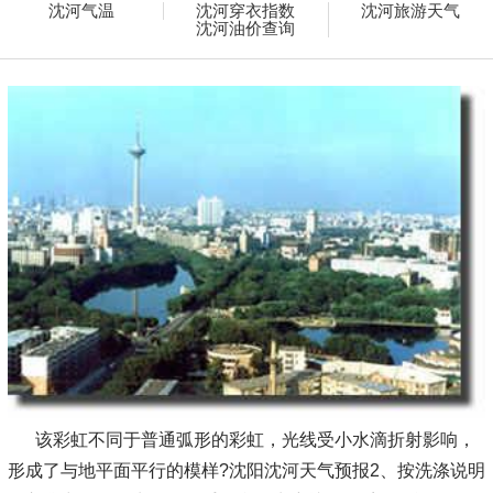
沈河气温
沈河穿衣指数
沈河旅游天气
沈河油价查询
该彩虹不同于普通弧形的彩虹，光线受小水滴折射影响，
形成了与地平面平行的模样?沈阳沈河天气预报2、按洗涤说明