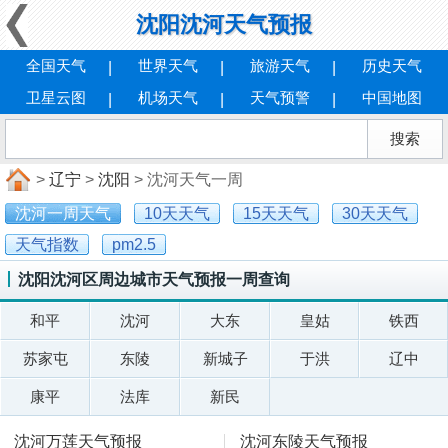
沈阳沈河天气预报
全国天气
世界天气
旅游天气
历史天气
卫星云图
机场天气
天气预警
中国地图
>
辽宁
>
沈阳
> 沈河天气一周
沈河一周天气
10天天气
15天天气
30天天气
天气指数
pm2.5
沈阳沈河区周边城市天气预报一周查询
和平
沈河
大东
皇姑
铁西
苏家屯
东陵
新城子
于洪
辽中
康平
法库
新民
沈河万莲天气预报
沈河东陵天气预报