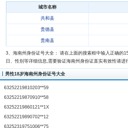
城市名称
共和县
贵德县
贵南县
3、海南州身份证号大全：
请在上面的搜索框中输入正确的15
日、性别等详细信息,需要验证海南州身份证直实有效性请进
男性18岁海南州身份证号大全
63252219810203**59
63252219870910**58
63252219860121**1X
63252219890702**12
63252319751006**75