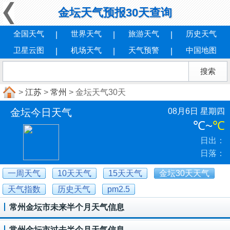
金坛天气预报30天查询
全国天气
世界天气
旅游天气
历史天气
卫星云图
机场天气
天气预警
中国地图
>
江苏
>
常州
> 金坛天气30天
金坛今日天气
08月6日 星期四
℃
~
℃
日出：
日落：
一周天气
10天天气
15天天气
金坛30天天气
天气指数
历史天气
pm2.5
常州金坛市未来半个月天气信息
常州金坛市过去半个月天气信息