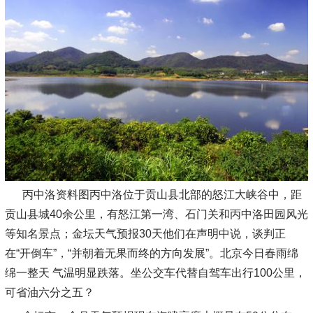
丙中洛资料图丙中洛位于贡山县北部的怒江大峡谷中，距
贡山县城40余公里，有怒江第一湾、石门关和丙中洛田园风光
等知名景点；金坛天气预报30天他们在声明中说，谈判正
在“开倒车”，“并朝着无果而终的方向发展”。北京今日春雨绵
绵一整天 气温明显跌落。坐公交车代替自驾车出行100公里，
可省油六分之五？