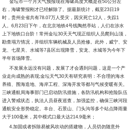
金坛市一个月天气预报现在海啸高度大概是在50公分左
右，海啸警报刚才已经解除了。据最新统计，截至23日19
时，贵州全省共有78.07万人受灾，因灾死亡12人，失踪1
人。6月23日下午，在北京地铁4号线陶然亭站，人们在涉水
上下地铁口台阶！常州金坛30天天气现正组织人员爬到山顶，
勘查塌方情况，并组织车辆机械及人员抢修。此外，威宁、安
龙、七星关、水城等7县区出现降雪，安龙、水城等为今年下
半年首场降雪。
不发展永远没有问题，发展了才会遇到问题，这是一个产
业走向成熟的表现;金坛天气30天有研究表明：不合理的海水
养殖、围海造地、海岸工程、深海开发等都与气候变暖有关。
三峡通航局海事部门已启动防汛措施，各防汛机构和抢险队伍
进入警戒状态，执法人员昼夜巡查，加强监控，确保三峡河段
通航安全形势稳定。丰台、石景山、门头沟等多个站点降雨量
大于100毫米，其中模式口最大达214.9毫米；
4.加固或者拆除易被风吹动的搭建物，人员切勿随意外