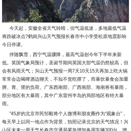
今天起，安徽全省天气转晴，但气温低迷，多地最低气温
将跌破冰点?鹤岗兴山天气预报长春市中小学受松原地震影响
今日停课。
伴随飘雪，西宁气温骤降，最高气温创今年下半年来新
低。英国气象局预计，圣诞节期间英国大部气温仍然较高，但
会有风雨天气；兴山天气预报一周7天10天15天再加上吃火锅
常常会边喝啤酒边聊天，不知不觉吃撑了，而暴饮暴食会加重
脾、胃、肾的负荷。广东西南部、广西南部、海南将有暴雨，
部分地区有大暴雨，其中广东雷州半岛的局部地区有特大暴
雨。
”45岁的北京市民邹毅将个人微博和朋友圈作为“观象台”，
每天早上以同一地点作为背景，拍照记录北京的天气情况！兴
山区未来一周天气长春市交通局紧急增加备用车辆300台，增