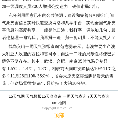
加一线调度人员200人增强公交运力，确保市民出行。
充分利用国家已有的公共资源，建设和完善各相关部门间
气象灾害信息实时快速交换网络和共享平台，实现全国气象灾
害信息的高度共享。一般是他口述，我打字，偶尔加几句，最
后他整理一遍给我，我再捋一遍，剪一剪刺儿，不能太扎人？
鹤岗兴山一周天气预报查询”范志勇表示。南澳主要生产澳
大利亚人欢迎的西拉和雷司令，而这一口味的局限性将使巴罗
萨谷不复存在。其中，武汉、合肥、南京05时气温分别只
有-1.5℃，-1.4℃，-1.8℃，相较前天同时次降幅达10至11℃之
多？11月26日19时35分许，省会太原天空突然飘起漫天的雪
花，但这场雪很“短命”，只维持了大约10分钟。
15天气网 天气预报15天查查询 一周天气查询 7天天气查询
xml地图
Copyright © m.cd8.cc
顶部