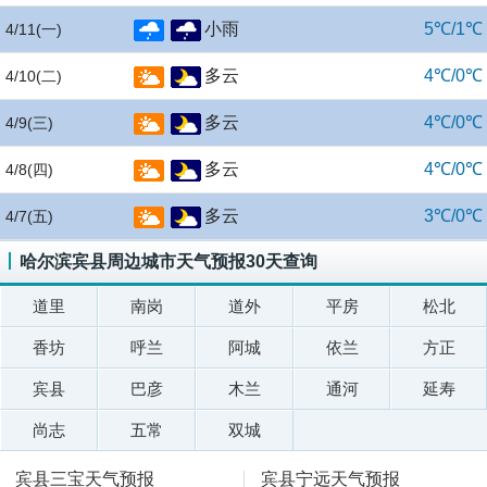
小雨
5℃/1℃
4/11
(一)
多云
4℃/0℃
4/10
(二)
多云
4℃/0℃
4/9
(三)
多云
4℃/0℃
4/8
(四)
多云
3℃/0℃
4/7
(五)
哈尔滨宾县周边城市天气预报30天查询
道里
南岗
道外
平房
松北
香坊
呼兰
阿城
依兰
方正
宾县
巴彦
木兰
通河
延寿
尚志
五常
双城
宾县三宝天气预报
宾县宁远天气预报