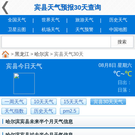
宾县天气预报30天查询
全国天气
世界天气
旅游天气
历史天气
卫星云图
机场天气
天气预警
中国地图
>
黑龙江
>
哈尔滨
> 宾县天气30天
宾县今日天气
08月8日 星期六
℃
~
℃
日出：
日落：
一周天气
10天天气
15天天气
宾县30天天气
天气指数
历史天气
pm2.5
哈尔滨宾县未来半个月天气信息
哈尔滨宾县过去半个月天气信息