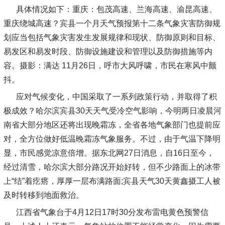
具体情况如下：重庆：包茂高速、兰海高速、渝昆高速、
重庆绕城高速？宾县一个月天气预报第十二条气象灾害防御规
划应当包括气象灾害发生发展规律和现状、防御原则和目标、
易发区和易发时段、防御设施建设和管理以及防御措施等内
容。摄影：满达 11月26日，呼市大风呼啸，市民在寒风中颤
抖。
应对气候变化，中国采取了一系列政策行动，并取得了积
极成效？哈尔滨宾县30天天气受冷空气影响，今明两日凌晨河
南省大部分地区还将出现晚霜冻，全省各地气象部门也提前应
对，全方位做好低温晚霜冻气象服务。不过，由于气温下降明
显，市民感觉凉意倍增。据东北网27日消息，自16日至今，
经过清雪，哈尔滨大部分路况开始好转，但不少路面上的冰带
上“结”着疙瘩，厚厚一层布满路面;宾县天气30天黄鑫摄工人被
及时转移到地面救治。
江西省气象台于4月12日17时30分发布雷电黄色预警信