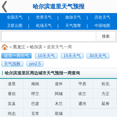
哈尔滨道里天气预报
全国天气
世界天气
旅游天气
历史天气
卫星云图
机场天气
天气预警
中国地图
>
黑龙江
>
哈尔滨
> 道里天气一周
道里一周天气
10天天气
15天天气
30天天气
天气指数
pm2.5
哈尔滨道里区周边城市天气预报一周查询
道里
南岗
道外
平房
松北
香坊
呼兰
阿城
依兰
方正
宾县
巴彦
木兰
通河
延寿
尚志
五常
双城