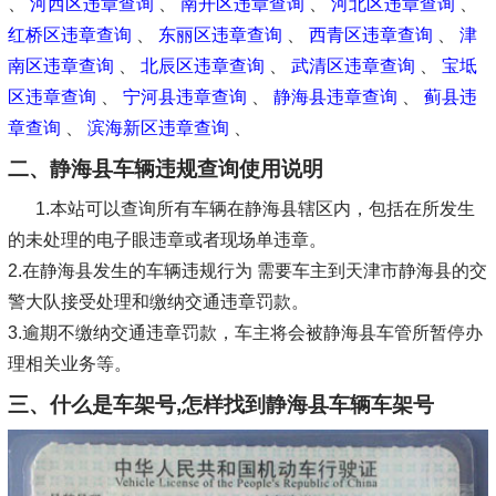
、
河西区违章查询
、
南开区违章查询
、
河北区违章查询
、
红桥区违章查询
、
东丽区违章查询
、
西青区违章查询
、
津
南区违章查询
、
北辰区违章查询
、
武清区违章查询
、
宝坻
区违章查询
、
宁河县违章查询
、
静海县违章查询
、
蓟县违
章查询
、
滨海新区违章查询
、
二、静海县车辆违规查询使用说明
1.本站可以查询所有车辆在静海县辖区内，包括在所发生
的未处理的电子眼违章或者现场单违章。
2.在静海县发生的车辆违规行为 需要车主到天津市静海县的交
警大队接受处理和缴纳交通违章罚款。
3.逾期不缴纳交通违章罚款，车主将会被静海县车管所暂停办
理相关业务等。
三、什么是车架号,怎样找到静海县车辆车架号