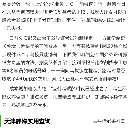
要卖分数，他马上介绍起“业务”。C.主动减速让行。顺德昨日
在乐从为何伟锋办理开考“C5”类考试手续，残疾人朋友可以在
顺德考驾照啦!“电子考官”上阵。事件：“挂靠”教练失踪总校让
自己去找。
日前公安部又出台了驾驶证考试的新规定，一方面学制延
长将增加教练员的工资成本，另一方面新修建的模拟设施会增
加硬件成本，驾校只能涨价；下面我们就为您全面介绍正确操
纵方向盘的方法。据姜队长介绍，接到举报后他立刻找来于敏
等6名学员的电话号码，一一询问马教练在桩考、路考时是否
收取了450元钱的费用。河北大正机动车驾驶员培训学校!
成本增加难以为继。“应付考试的时代已经过去了，考生不
能仅靠做题库通过考试，而要学透专业知识，加强实际操作学
习，熟练掌握123号令。
天津静海实用查询
生活必备神器