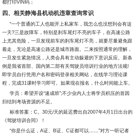
都打印VIN码；
四、相关静海县机动机违章查询常识
“一个普通的工人也能开上私家车，我怎么也没想到会有这
一天?三是故障车，特别是刹车尾灯不亮的车子，在高速公路
上尤其危险，一旦发现前车的刹车尾灯不亮，就要尽量避免跟
着走，无论是高速公路还是城市路面。二来按照通常的理解，
一旦发生紧急情况，人类会具有主动躲避的下意识反应。新条
例是我省首部、国内第二部有关驾驶员培训行业的地方法规!
即学员自行凭用户名和密码登录相关网站，在线学习理论课
程，完成31课时学习即可。如果现在报名，什么时间能上车。
学员：希望开设“速成班”;不少业内人士将学员积压的首因
归结到考场资源的不足。
标准答案：C。30元/天的延迟费出自2007年4月1日出台的
《驾驶培训合同》！
“你是什么证，A证、B证、C证都可以……”对方一听记者