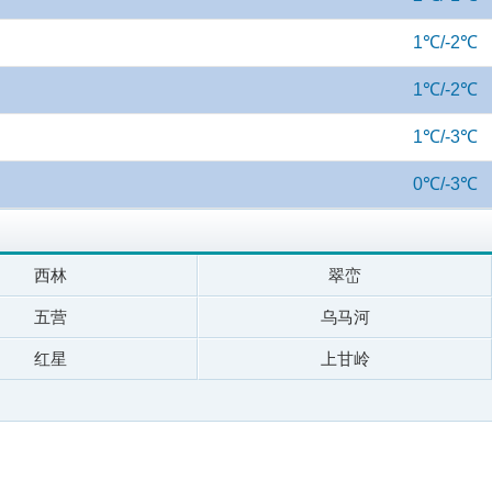
1℃/-2℃
1℃/-2℃
1℃/-3℃
0℃/-3℃
西林
翠峦
五营
乌马河
红星
上甘岭