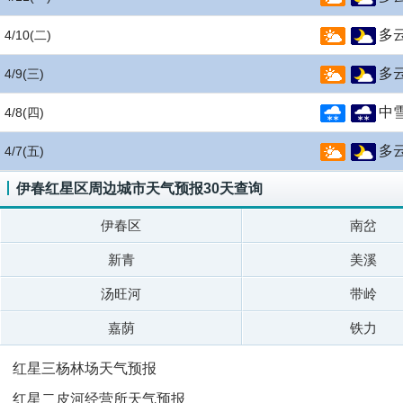
多
4/10
(二)
多
4/9
(三)
中
4/8
(四)
多
4/7
(五)
伊春红星区周边城市天气预报30天查询
伊春区
南岔
新青
美溪
汤旺河
带岭
嘉荫
铁力
红星三杨林场天气预报
红星二皮河经营所天气预报